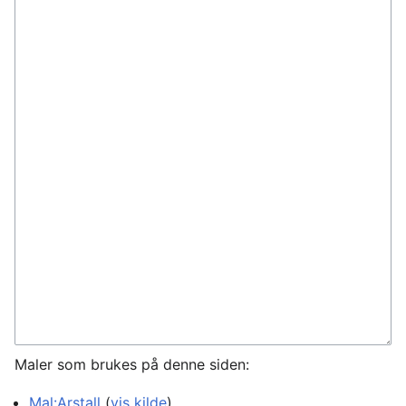
Maler som brukes på denne siden:
Mal:Arstall
(
vis kilde
)