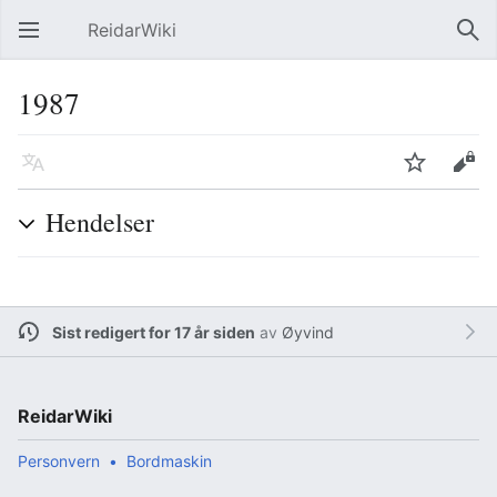
ReidarWiki
Åpne hovedmenyen
Søk
1987
Språk
Overvåk
Rediger
Hendelser
Sist redigert for 17 år siden
av
Øyvind
ReidarWiki
Personvern
Bordmaskin