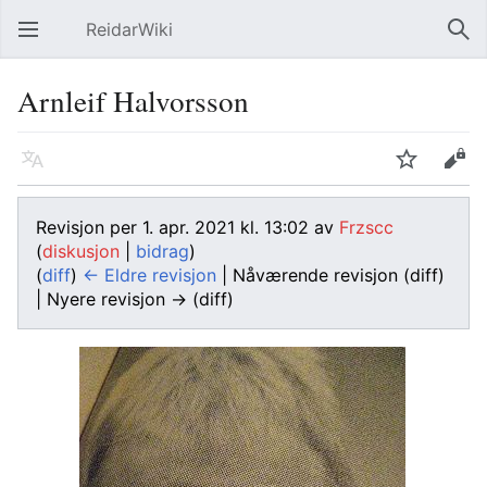
ReidarWiki
Åpne hovedmenyen
Søk
Arnleif Halvorsson
Språk
Overvåk
Rediger
Revisjon per 1. apr. 2021 kl. 13:02 av
Frzscc
(
diskusjon
|
bidrag
)
(
diff
)
← Eldre revisjon
| Nåværende revisjon (diff)
| Nyere revisjon → (diff)