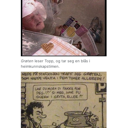
Grøten
leser Topp, og tar seg en blås i
heimkunnskapstimen.