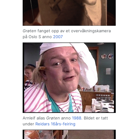
Grøten
fanget opp av et overvåkningskamera
på Oslo S anno
2007
Arnleif alias
Grøten
anno
1988
. Bildet er tatt
under
Reidars
16års-feiring