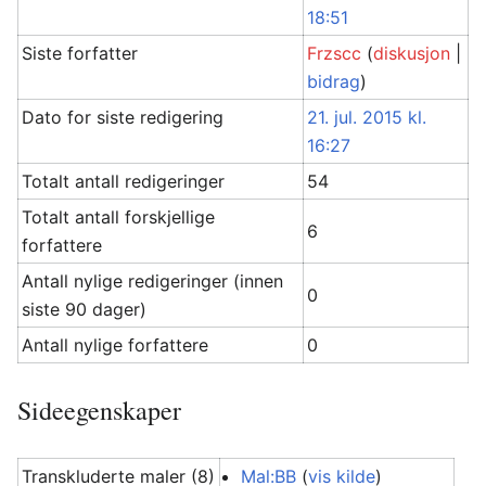
18:51
Siste forfatter
Frzscc
(
diskusjon
|
bidrag
)
Dato for siste redigering
21. jul. 2015 kl.
16:27
Totalt antall redigeringer
54
Totalt antall forskjellige
6
forfattere
Antall nylige redigeringer (innen
0
siste 90 dager)
Antall nylige forfattere
0
Sideegenskaper
Transkluderte maler (8)
Mal:BB
(
vis kilde
)