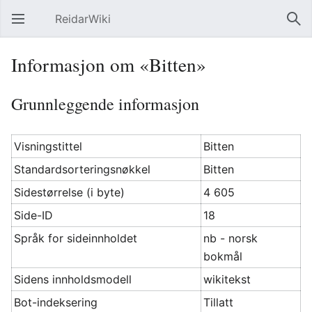
ReidarWiki
Åpne hovedmenyen
Søk
Informasjon om «Bitten»
Grunnleggende informasjon
Visningstittel
Bitten
Standardsorteringsnøkkel
Bitten
Sidestørrelse (i byte)
4 605
Side-ID
18
Språk for sideinnholdet
nb - norsk
bokmål
Sidens innholdsmodell
wikitekst
Bot-indeksering
Tillatt