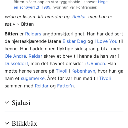
Bitten blåser opp en stor tyggisboble i showet
Hege -
en schøyer!
i
1989
, hvor hun var konfransier.
«Han er lissom litt umoden og,
Reidar
, men han er
søt.»
~
Bitten
Bitten
er
Reidars
ungdomskjærlighet. Han har dedisert
de hjerteskjærende låtene
Elsker Deg
og
I Love You
til
henne. Hun hadde noen flyktige sidesprang, bl.a. med
Ole André
.
Reidar
skrev et brev til henne da han var i
Düsseldorf
, men det havnet omsider i
URhinen
. Han
møtte henne senere på
Tivoli
i
København
, hvor hun ga
ham et
sugemerke
. Året før var hun med til
Tivoli
sammen med
Reidar
og
Fatter'n
.
Sjalusi
Blikkbåx