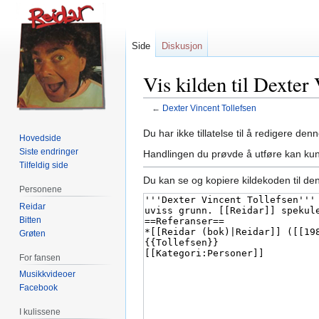
Side
Diskusjon
Vis kilden til Dexter
←
Dexter Vincent Tollefsen
Hopp
Hopp
Du har ikke tillatelse til å redigere denn
Hovedside
til
til
Siste endringer
Handlingen du prøvde å utføre kan kun
navigering
søk
Tilfeldig side
Du kan se og kopiere kildekoden til de
Personene
Reidar
Bitten
Grøten
For fansen
Musikkvideoer
Facebook
I kulissene