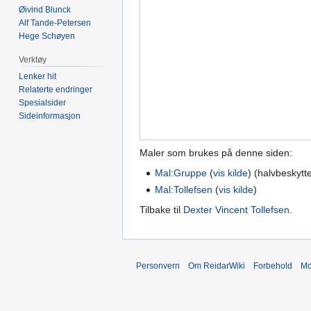
Øivind Blunck
Alf Tande-Petersen
Hege Schøyen
Verktøy
Lenker hit
Relaterte endringer
Spesialsider
Sideinformasjon
Maler som brukes på denne siden:
Mal:Gruppe
(
vis kilde
) (halvbeskytte
Mal:Tollefsen
(
vis kilde
)
Tilbake til
Dexter Vincent Tollefsen
.
Personvern
Om ReidarWiki
Forbehold
Mo