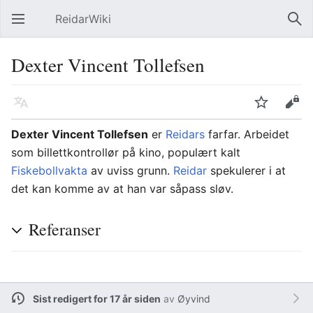
ReidarWiki
Åpne hovedmenyen
Søk
Dexter Vincent Tollefsen
Språk
Overvåk
Rediger
Dexter Vincent Tollefsen
er
Reidars
farfar. Arbeidet
som billettkontrollør på kino, populært kalt
Fiskebollvakta
av uviss grunn.
Reidar
spekulerer i at
det kan komme av at han var såpass sløv.
Referanser
Sist redigert for 17 år siden
av
Øyvind