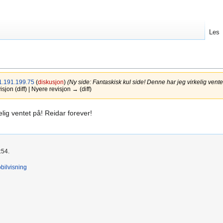
Les
1.191.199.75
(
diskusjon
)
(Ny side: Fantaskisk kul side! Denne har jeg virkelig vente
jon (diff) | Nyere revisjon → (diff)
lig ventet på! Reidar forever!
:54.
bilvisning