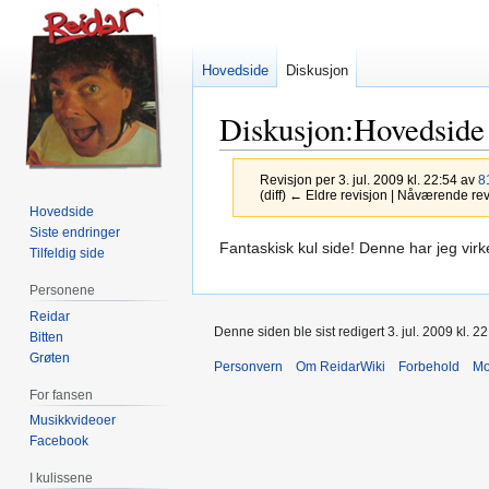
Hovedside
Diskusjon
Diskusjon:Hovedside
Revisjon per 3. jul. 2009 kl. 22:54 av
8
(diff) ← Eldre revisjon | Nåværende revis
Hovedside
Siste endringer
Hopp
Hopp
Fantaskisk kul side! Denne har jeg virke
Tilfeldig side
til
til
Personene
navigering
søk
Reidar
Denne siden ble sist redigert 3. jul. 2009 kl. 22
Bitten
Grøten
Personvern
Om ReidarWiki
Forbehold
Mo
For fansen
Musikkvideoer
Facebook
I kulissene