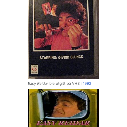
Easy Reidar
ble utgitt på VHS i
1992