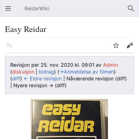
ReidarWiki
Åpne hovedmenyen
Søk
Easy Reidar
Språk
Overvåk
Rediger
Revisjon per 25. nov. 2020 kl. 09:01 av
Admin
(
diskusjon
|
bidrag
)
(
→‎Anmeldelse av filmen
)
(
diff
)
← Eldre revisjon
| Nåværende revisjon (diff)
| Nyere revisjon → (diff)