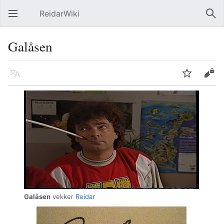
ReidarWiki
Åpne hovedmenyen
Søk
Galåsen
Språk
Overvåk
Rediger
Galåsen
vekker
Reidar