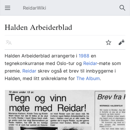
ReidarWiki
Åpne hovedmenyen
Søk
Halden Arbeiderblad
Språk
Overvåk
Rediger
Halden Arbeiderblad arrangerte i
1988
en
tegnekonkurranse med Oslo-tur og
Reidar
-møte som
premie.
Reidar
skrev også et brev til innbyggerne i
Halden, med litt snikreklame for
The Album
.