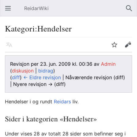
ReidarWiki
Åpne hovedmenyen
Søk
Kategori:Hendelser
Språk
Overvåk
Rediger
Revisjon per 23. jun. 2009 kl. 00:36 av
Admin
(
diskusjon
|
bidrag
)
(
diff
)
← Eldre revisjon
| Nåværende revisjon (diff)
| Nyere revisjon → (diff)
Hendelser i og rundt
Reidars
liv.
Sider i kategorien «Hendelser»
Under vises 28 av totalt 28 sider som befinner seg i