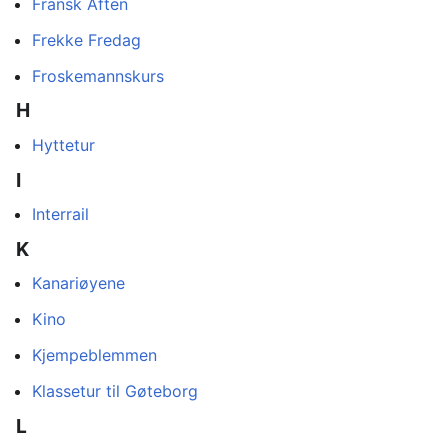
Fransk Aften
Frekke Fredag
Froskemannskurs
H
Hyttetur
I
Interrail
K
Kanariøyene
Kino
Kjempeblemmen
Klassetur til Gøteborg
L