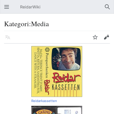
ReidarWiki
Åpne hovedmenyen
Søk
Kategori:Media
Språk
Overvåk
Rediger
Reidarkassetten