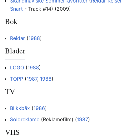
Skandinaviske Sommerfavoritter
(
Reidar Reiser
Snart
- Track #14) (2009)
Bok
Reidar
(
1988
)
Blader
LOGO
(
1988
)
TOPP
(
1987
,
1988
)
TV
Blikkbåx
(
1986
)
Soloreklame
(Reklamefilm) (
1987
)
VHS