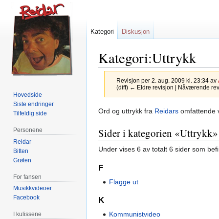
Kategori
Diskusjon
Kategori:Uttrykk
Revisjon per 2. aug. 2009 kl. 23:34 av
(diff) ← Eldre revisjon | Nåværende revis
Hovedside
Siste endringer
Hopp
Hopp
Ord og uttrykk fra
Reidars
omfattende v
Tilfeldig side
til
til
Sider i kategorien «Uttrykk»
Personene
navigering
søk
Reidar
Under vises 6 av totalt 6 sider som bef
Bitten
Grøten
F
For fansen
Flagge ut
Musikkvideoer
Facebook
K
Kommunistvideo
I kulissene