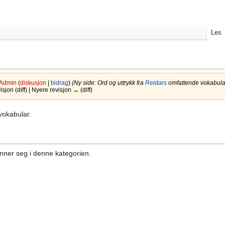
Les
Admin
(
diskusjon
|
bidrag
)
(Ny side: Ord og uttrykk fra
Reidars
omfattende vokabula
jon (diff) | Nyere revisjon → (diff)
okabular.
inner seg i denne kategorien.