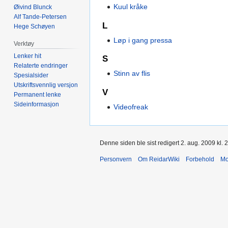
Kuul kråke
Øivind Blunck
Alf Tande-Petersen
L
Hege Schøyen
Løp i gang pressa
Verktøy
Lenker hit
S
Relaterte endringer
Stinn av flis
Spesialsider
Utskriftsvennlig versjon
V
Permanent lenke
Sideinformasjon
Videofreak
Denne siden ble sist redigert 2. aug. 2009 kl. 
Personvern
Om ReidarWiki
Forbehold
Mo