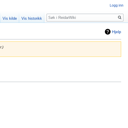
Logg inn
Søk
Vis kilde
Vis historikk
Hjelp
r.)