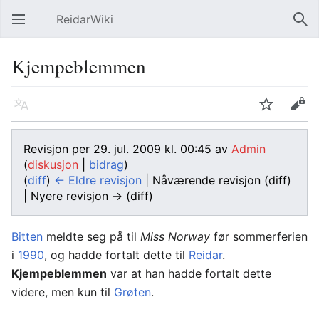
ReidarWiki
Åpne hovedmenyen
Søk
Kjempeblemmen
Språk
Overvåk
Rediger
Revisjon per 29. jul. 2009 kl. 00:45 av
Admin
(
diskusjon
|
bidrag
)
(
diff
)
← Eldre revisjon
| Nåværende revisjon (diff)
| Nyere revisjon → (diff)
Bitten
meldte seg på til
Miss Norway
før sommerferien
i
1990
, og hadde fortalt dette til
Reidar
.
Kjempeblemmen
var at han hadde fortalt dette
videre, men kun til
Grøten
.