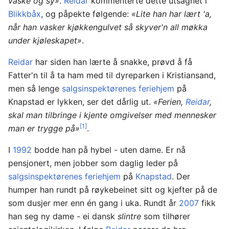
vaske og sy»
.
Reidar
kommenterte dette utsagnet i
Blikkbåx
, og påpekte følgende:
«Lite han har lært 'a,
når han vasker kjøkkengulvet så skyver'n all møkka
under kjøleskapet»
.
Reidar
har siden han lærte å snakke, prøvd å få
Fatter'n til å ta ham med til dyreparken i Kristiansand,
men så lenge
salgsinspektørenes feriehjem
på
Knapstad er lykken, ser det dårlig ut.
«Ferien,
Reidar
,
skal man tilbringe i kjente omgivelser med mennesker
[1]
man er trygge på»
.
I
1992
bodde han på hybel - uten dame. Er nå
pensjonert, men jobber som daglig leder på
salgsinspektørenes feriehjem
på
Knapstad
. Der
humper han rundt på røykebeinet sitt og kjefter på de
som dusjer mer enn én gang i uka. Rundt år
2007
fikk
han seg ny dame - ei dansk
slintre
som tilhører