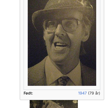
Født:
1947
(79 år)