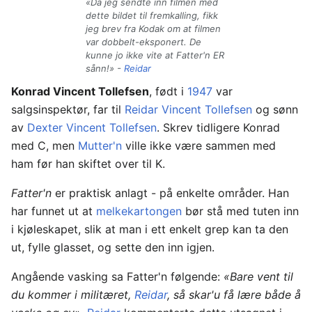
«Da jeg sendte inn filmen med
dette bildet til fremkalling, fikk
jeg brev fra Kodak om at filmen
var dobbelt-eksponert. De
kunne jo ikke vite at Fatter'n ER
sånn!» -
Reidar
Konrad Vincent Tollefsen
, født i
1947
var
salgsinspektør, far til
Reidar Vincent Tollefsen
og sønn
av
Dexter Vincent Tollefsen
. Skrev tidligere Konrad
med C, men
Mutter'n
ville ikke være sammen med
ham før han skiftet over til K.
Fatter'n
er praktisk anlagt - på enkelte områder. Han
har funnet ut at
melkekartongen
bør stå med tuten inn
i kjøleskapet, slik at man i ett enkelt grep kan ta den
ut, fylle glasset, og sette den inn igjen.
Angående vasking sa Fatter'n følgende:
«Bare vent til
du kommer i militæret,
Reidar
, så skar'u få lære både å