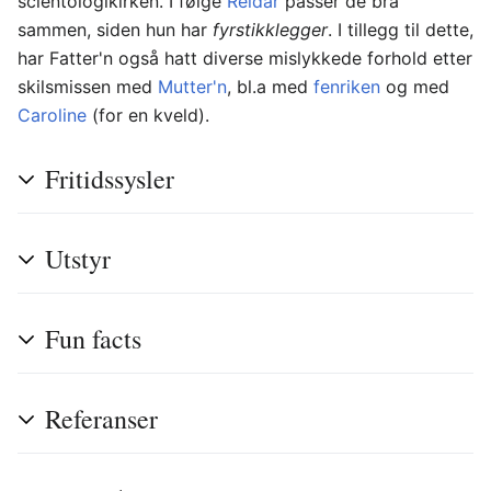
scientologikirken. I følge
Reidar
passer de bra
sammen, siden hun har
fyrstikklegger
. I tillegg til dette,
har Fatter'n også hatt diverse mislykkede forhold etter
skilsmissen med
Mutter'n
, bl.a med
fenriken
og med
Caroline
(for en kveld).
Fritidssysler
Utstyr
Fun facts
Referanser