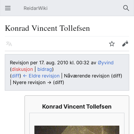
ReidarWiki
Åpne hovedmenyen
Søk
Konrad Vincent Tollefsen
Språk
Overvåk
Rediger
Revisjon per 17. aug. 2010 kl. 00:32 av
Øyvind
(
diskusjon
|
bidrag
)
(
diff
)
← Eldre revisjon
| Nåværende revisjon (diff)
| Nyere revisjon → (diff)
Konrad Vincent Tollefsen