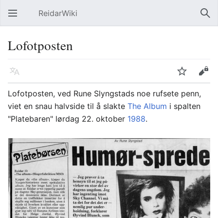
ReidarWiki
Åpne hovedmenyen
Søk
Lofotposten
Språk
Overvåk
Rediger
Lofotposten
, ved Rune Slyngstads noe rufsete penn,
viet en snau halvside til å slakte
The Album
i spalten
"Platebaren" lørdag 22. oktober
1988
.