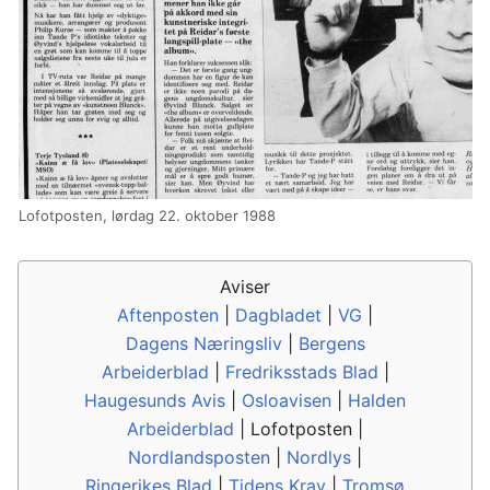
Lofotposten, lørdag 22. oktober 1988
Aviser
Aftenposten
|
Dagbladet
|
VG
|
Dagens Næringsliv
|
Bergens
Arbeiderblad
|
Fredriksstads Blad
|
Haugesunds Avis
|
Osloavisen
|
Halden
Arbeiderblad
|
Lofotposten
|
Nordlandsposten
|
Nordlys
|
Ringerikes Blad
|
Tidens Krav
|
Tromsø