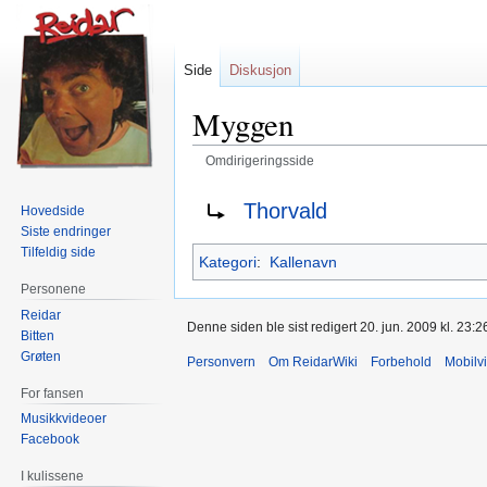
Side
Diskusjon
Myggen
Omdirigeringsside
Hopp
Hopp
Omdirigering til:
Thorvald
Hovedside
til
til
Siste endringer
navigering
søk
Tilfeldig side
Kategori
:
Kallenavn
Personene
Reidar
Denne siden ble sist redigert 20. jun. 2009 kl. 23:2
Bitten
Grøten
Personvern
Om ReidarWiki
Forbehold
Mobilv
For fansen
Musikkvideoer
Facebook
I kulissene