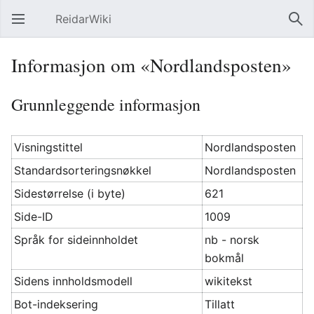
ReidarWiki
Åpne hovedmenyen
Søk
Informasjon om «Nordlandsposten»
Grunnleggende informasjon
Visningstittel
Nordlandsposten
Standardsorteringsnøkkel
Nordlandsposten
Sidestørrelse (i byte)
621
Side-ID
1009
Språk for sideinnholdet
nb - norsk
bokmål
Sidens innholdsmodell
wikitekst
Bot-indeksering
Tillatt