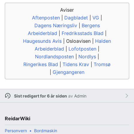
Aviser
Aftenposten
|
Dagbladet
|
VG
|
Dagens Næringsliv
|
Bergens
Arbeiderblad
|
Fredriksstads Blad
|
Haugesunds Avis
|
Osloavisen
|
Halden
Arbeiderblad
|
Lofotposten
|
Nordlandsposten
|
Nordlys
|
Ringerikes Blad
|
Tidens Krav
|
Tromsø
|
Gjengangeren
Sist redigert for 6 år siden
av
Admin
ReidarWiki
Personvern
Bordmaskin