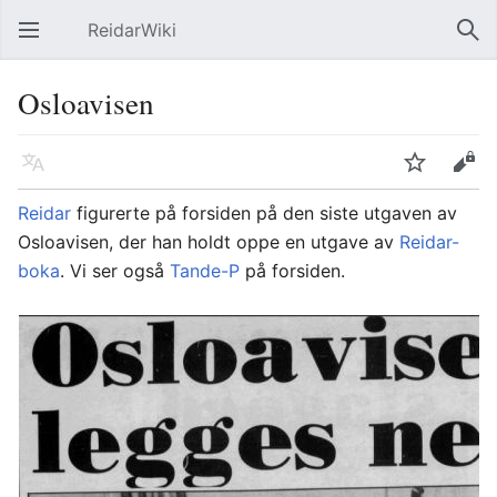
ReidarWiki
Åpne hovedmenyen
Søk
Osloavisen
Språk
Overvåk
Rediger
Reidar
figurerte på forsiden på den siste utgaven av
Osloavisen
, der han holdt oppe en utgave av
Reidar-
boka
. Vi ser også
Tande-P
på forsiden.