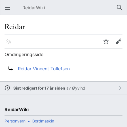
ReidarWiki
Åpne hovedmenyen
Søk
Reidar
Språk
Overvåk
Rediger
Omdirigeringsside
Omdirigering til:
Reidar Vincent Tollefsen
Sist redigert for 17 år siden
av
Øyvind
ReidarWiki
Personvern
Bordmaskin