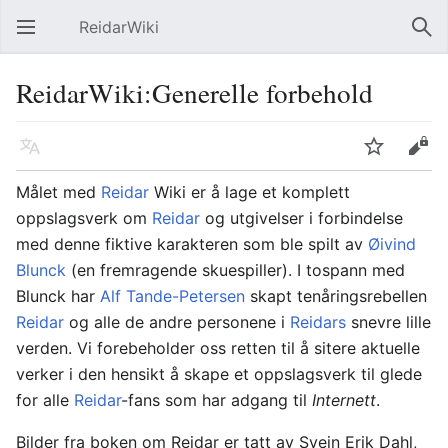
ReidarWiki
Åpne hovedmenyen
Søk
ReidarWiki:Generelle forbehold
Språk
Overvåk
Rediger
Målet med
Reidar
Wiki er å lage et komplett
oppslagsverk om
Reidar
og utgivelser i forbindelse
med denne fiktive karakteren som ble spilt av
Øivind
Blunck
(en fremragende skuespiller). I tospann med
Blunck har
Alf Tande-Petersen
skapt tenåringsrebellen
Reidar
og alle de andre personene i
Reidars
snevre lille
verden. Vi forebeholder oss retten til å sitere aktuelle
verker i den hensikt å skape et oppslagsverk til glede
for alle
Reidar
-fans som har adgang til
Internett
.
Bilder fra boken om Reidar er tatt av Svein Erik Dahl,