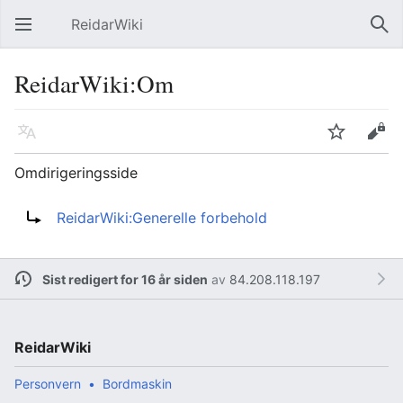
ReidarWiki
Åpne hovedmenyen
Søk
ReidarWiki:Om
Språk
Overvåk
Rediger
Omdirigeringsside
Omdirigering til:
ReidarWiki:Generelle forbehold
Sist redigert for 16 år siden
av
84.208.118.197
ReidarWiki
Personvern
Bordmaskin