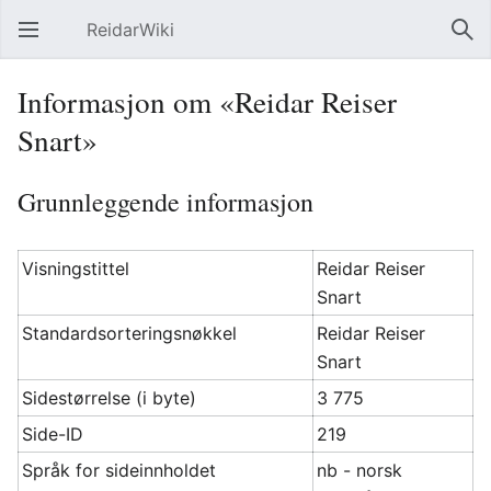
ReidarWiki
Åpne hovedmenyen
Søk
Informasjon om «Reidar Reiser
Snart»
Grunnleggende informasjon
Visningstittel
Reidar Reiser
Snart
Standardsorteringsnøkkel
Reidar Reiser
Snart
Sidestørrelse (i byte)
3 775
Side-ID
219
Språk for sideinnholdet
nb - norsk