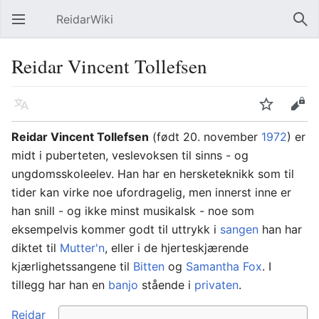
ReidarWiki
Åpne hovedmenyen
Søk
Reidar Vincent Tollefsen
Språk
Overvåk
Rediger
Reidar Vincent Tollefsen
(født 20. november
1972
) er
midt i puberteten, veslevoksen til sinns - og
ungdomsskoleelev. Han har en hersketeknikk som til
tider kan virke noe ufordragelig, men innerst inne er
han snill - og ikke minst musikalsk - noe som
eksempelvis kommer godt til uttrykk i
sangen
han har
diktet til
Mutter'n
, eller i de hjerteskjærende
kjærlighetssangene til
Bitten
og
Samantha Fox
. I
tillegg har han en
banjo
stående i
privaten
.
Reidar