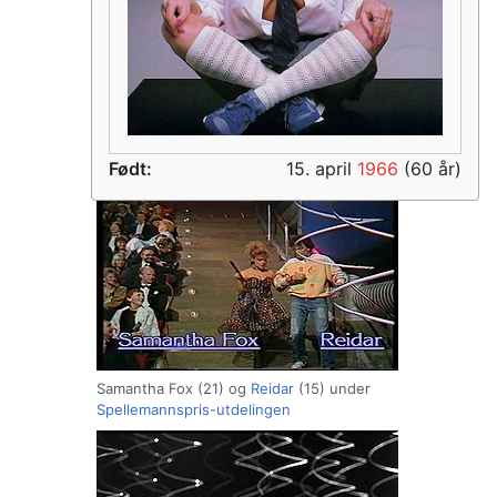
Født:
15. april
1966
(60 år)
Samantha Fox (21) og
Reidar
(15) under
Spellemannspris-utdelingen