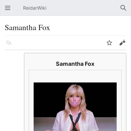
ReidarWiki
Åpne hovedmenyen
Søk
Samantha Fox
Språk
Overvåk
Rediger
Samantha Fox