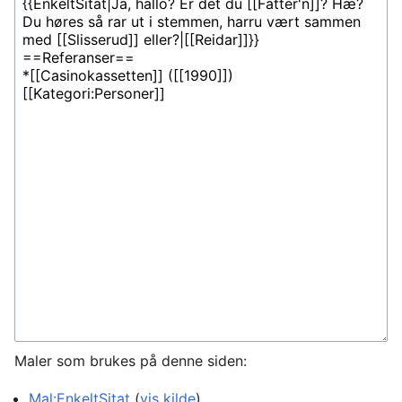
Maler som brukes på denne siden:
Mal:EnkeltSitat
(
vis kilde
)