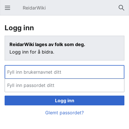
ReidarWiki
Åpne hovedmenyen
Søk
Logg inn
ReidarWiki lages av folk som deg.
Logg inn for å bidra.
Logg inn
Glemt passordet?