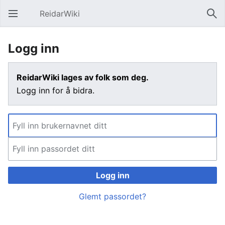
ReidarWiki
Åpne hovedmenyen
Søk
Logg inn
ReidarWiki lages av folk som deg.
Logg inn for å bidra.
Logg inn
Glemt passordet?