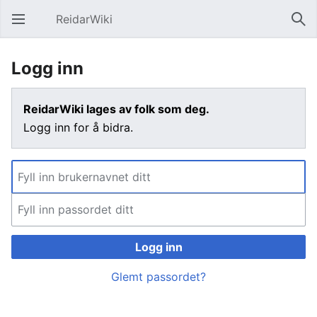
ReidarWiki
Åpne hovedmenyen
Søk
Logg inn
ReidarWiki lages av folk som deg.
Logg inn for å bidra.
Logg inn
Glemt passordet?