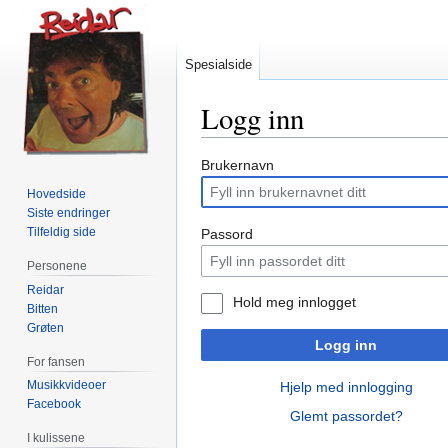
Spesialside
Logg inn
Hopp
Hopp
Brukernavn
til
til
Hovedside
navigering
søk
Siste endringer
Tilfeldig side
Passord
Personene
Reidar
Hold meg innlogget
Bitten
Grøten
Logg inn
For fansen
Musikkvideoer
Hjelp med innlogging
Facebook
Glemt passordet?
I kulissene