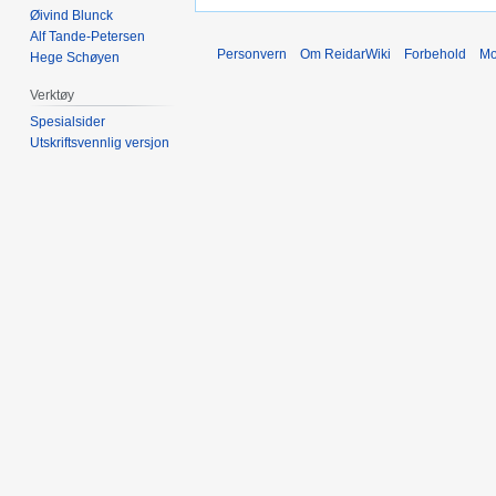
Øivind Blunck
Alf Tande-Petersen
Personvern
Om ReidarWiki
Forbehold
Mo
Hege Schøyen
Verktøy
Spesialsider
Utskriftsvennlig versjon