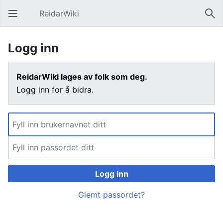
ReidarWiki
Åpne hovedmenyen
Søk
Logg inn
ReidarWiki lages av folk som deg.
Logg inn for å bidra.
Logg inn
Glemt passordet?