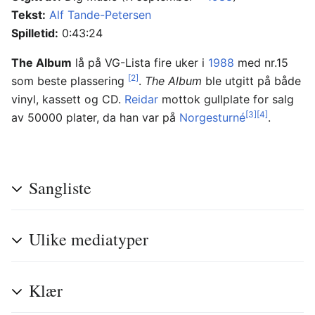
Tekst:
Alf Tande-Petersen
Spilletid:
0:43:24
The Album
lå på VG-Lista fire uker i
1988
med nr.15
[2]
som beste plassering
.
The Album
ble utgitt på både
vinyl, kassett og CD.
Reidar
mottok gullplate for salg
[3]
[4]
av 50000 plater, da han var på
Norgesturné
.
Sangliste
Ulike mediatyper
Klær