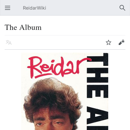
ReidarWiki
Åpne hovedmenyen
Søk
The Album
Språk
Overvåk
Rediger