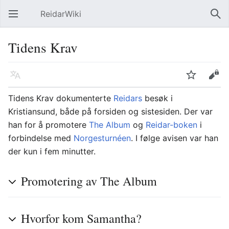
ReidarWiki
Åpne hovedmenyen
Søk
Tidens Krav
Språk
Overvåk
Rediger
Tidens Krav
dokumenterte
Reidars
besøk i
Kristiansund, både på forsiden og sistesiden. Der var
han for å promotere
The Album
og
Reidar-boken
i
forbindelse med
Norgesturnéen
. I følge avisen var han
der kun i fem minutter.
Promotering av The Album
Hvorfor kom Samantha?