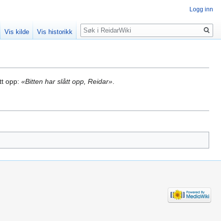
Logg inn
Søk
Vis kilde
Vis historikk
tt opp:
«Bitten har slått opp, Reidar»
.