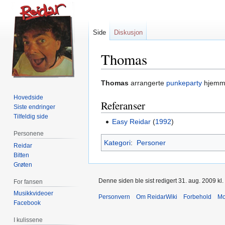
Side
Diskusjon
Thomas
Hopp
Hopp
Thomas
arrangerte
punkeparty
hjemme
til
til
Hovedside
Referanser
navigering
søk
Siste endringer
Tilfeldig side
Easy Reidar
(
1992
)
Personene
Kategori
:
Personer
Reidar
Bitten
Grøten
Denne siden ble sist redigert 31. aug. 2009 kl.
For fansen
Musikkvideoer
Personvern
Om ReidarWiki
Forbehold
Mo
Facebook
I kulissene