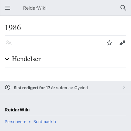
ReidarWiki
Åpne hovedmenyen
Søk
1986
Språk
Overvåk
Rediger
Hendelser
Sist redigert for 17 år siden
av
Øyvind
ReidarWiki
Personvern
Bordmaskin