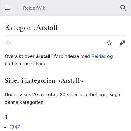
ReidarWiki
Åpne hovedmenyen
Søk
Kategori:Arstall
Språk
Overvåk
Rediger
Oversikt over
årstall
i forbindelse med
Reidar
og
kretsen rundt ham.
Sider i kategorien «Arstall»
Under vises 20 av totalt 20 sider som befinner seg i
denne kategorien.
1
1947