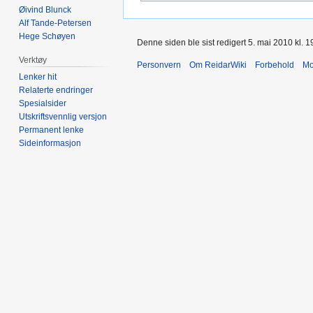
Øivind Blunck
Alf Tande-Petersen
Hege Schøyen
Denne siden ble sist redigert 5. mai 2010 kl. 1
Verktøy
Personvern
Om ReidarWiki
Forbehold
Mo
Lenker hit
Relaterte endringer
Spesialsider
Utskriftsvennlig versjon
Permanent lenke
Sideinformasjon