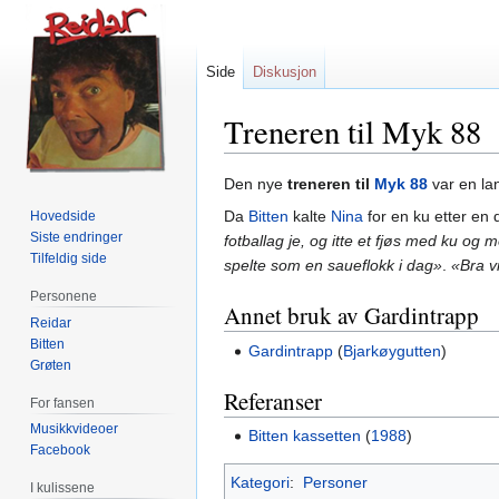
Side
Diskusjon
Treneren til Myk 88
Hopp
Hopp
Den nye
treneren til
Myk 88
var en la
til
til
Da
Bitten
kalte
Nina
for en ku etter en
Hovedside
navigering
søk
Siste endringer
fotballag je, og itte et fjøs med ku og 
Tilfeldig side
spelte som en saueflokk i dag»
.
«Bra v
Personene
Annet bruk av Gardintrapp
Reidar
Bitten
Gardintrapp
(
Bjarkøygutten
)
Grøten
Referanser
For fansen
Musikkvideoer
Bitten kassetten
(
1988
)
Facebook
Kategori
:
Personer
I kulissene