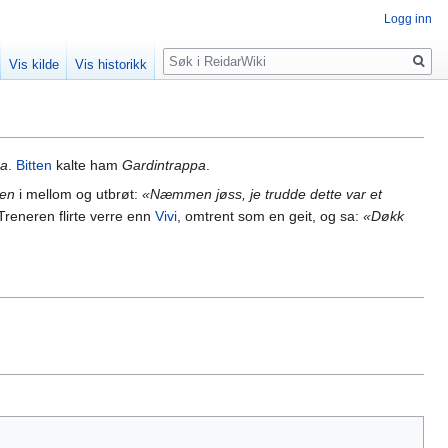
Logg inn
Søk
Vis kilde
Vis historikk
a
.
Bitten
kalte ham
Gardintrappa
.
ren
i mellom og utbrøt:
«Næmmen jøss, je trudde dette var et
 Treneren flirte verre enn
Vivi
, omtrent som en geit, og sa:
«Døkk