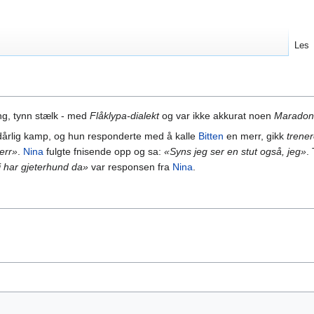
Les
ng, tynn stælk - med
Flåklypa-dialekt
og var ikke akkurat noen
Maradon
 dårlig kamp, og hun responderte med å kalle
Bitten
en merr, gikk
trene
merr»
.
Nina
fulgte fnisende opp og sa:
«Syns jeg ser en stut også, jeg»
.
i har gjeterhund da»
var responsen fra
Nina
.